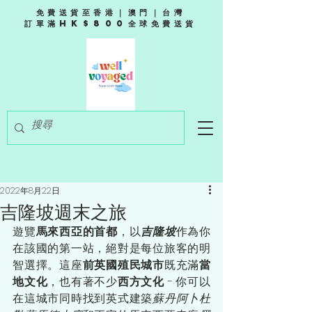
免費送貨至香港｜澳門｜台灣
訂單滿HK$800全球免費送貨
2022年8月22日
吉隆坡週末之旅
遊覽
馬來西亞的首都
，以
吉隆坡
作為你
在該國的第一站，絕對是每位旅客的明
智選擇。這座
前英國殖民城市
既充滿
當
地文化
，也有著不少
西方文化
 - 你可以
在這城市同時找到英式建築
蘇丹阿卜杜