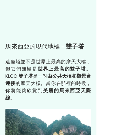
馬來西亞的現代地標 - 
雙子塔
這座塔並不是世界上最高的摩天大樓，
但它們無疑是
世界上最高的雙子塔。
KLCC 雙子塔
是一對
由公共天橋和觀景台
連接
的摩天大樓。當你在那裡的時候，
你將能夠欣賞到
美麗的馬來西亞天際
線
。