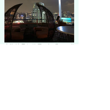
吉隆坡最好的屋頂酒吧 - 
Heli 
Lounge Bar
經過漫長疲憊的一天後，在輕鬆的
屋頂
酒吧
放鬆一下總是一個好主意。這家 
Heli Lounge Bar
酒吧白天是一個直升機
停機坪，晚上則變身成為夢幻般的屋頂
酒吧。這裡的
夜景
絕對會令人驚嘆。你
還可以同時看到雙子塔和吉隆坡梅納拉
塔。這裡絕對是完美結束一天的好地方
喔！