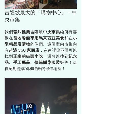
吉隆坡最大的「購物中心」 - 中
央市集
我們
強烈推薦
吉隆坡
中央市集
給所有喜
歡在
當地餐館享用馬來西亞美食
和在
小
型精品店購物
的你們。這個室內市集內
有
超過 350 家商店
，在這裡你不僅可以
找到
正宗的街頭小吃
，還可以找到
紀念
品、手工藝品、傳統蠟染服裝
等等！這
裡絕對是購物和吃飯的最佳場所！