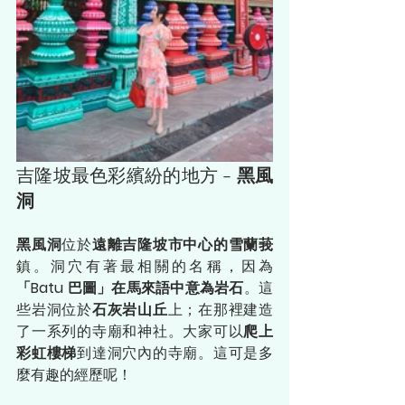
吉隆坡最色彩繽紛的地方 - 
黑風
洞
黑風洞
位於
遠離吉隆坡市中心的雪蘭莪
鎮。洞穴有著最相關的名稱，因為 
「Batu 巴圖」在馬來語中意為岩石
。這
些岩洞位於
石灰岩山丘
上；在那裡建造
了一系列的寺廟和神社。大家可以
爬上
彩虹樓梯
到達洞穴內的寺廟。這可是多
麼有趣的經歷呢！