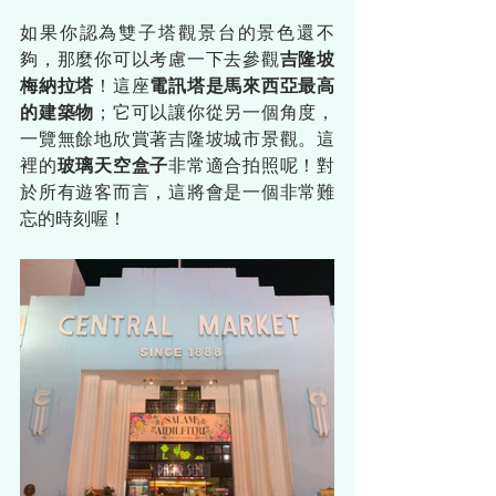
如果你認為雙子塔觀景台的景色還不
夠，那麼你可以考慮一下去參觀
吉隆坡
梅納拉塔
！這座
電訊塔是馬來西亞最高
的建築物
；它可以讓你從另一個角度，
一覽無餘地欣賞著吉隆坡城市景觀。這
裡的
玻璃天空盒子
非常適合拍照呢！對
於所有遊客而言，這將會是一個非常難
忘的時刻喔！