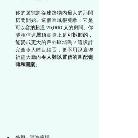
你的遊覽將從建築物內最大的那間
房間開始。這個區域很寬敞；它是
可以容納超過 
25,000 人
的房間。你
能相信這
屋頂
實際上是
可拆卸的
，
能變成更大的戶外區域嗎？這設計
完全令人瞠目結舌，更不用說遍怖
祈禱大廳內
令人難以置信的匹配瓷
磚和圖案
。
外觀 - 濱海廣場