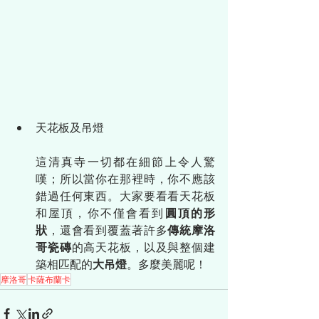
天花板及吊燈
這清真寺一切都在細節上令人驚
嘆；所以當你在那裡時，你不應該
錯過任何東西。大家要看看天花板
和屋頂，你不僅會看到
圓頂的形
狀
，還會看到覆蓋著許多
傳統摩洛
哥瓷磚
的高天花板，以及與整個建
築相匹配的
大吊燈
。多麼美麗呢！
摩洛哥
卡薩布蘭卡