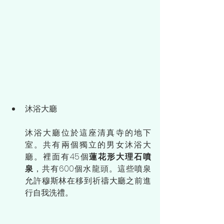
沐浴大廳
沐浴大廳位於這座清真寺的地下
室。共有兩個獨立的男女沐浴大
廳。裡面有45個
蓮花形大理石噴
泉
，共有600個水龍頭。這些噴泉
允許穆斯林在移到祈禱大廳之前進
行自我洗禮。