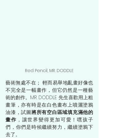
Red Pencil, MR. DODDLE
藝術無處不在； 輕而易舉地亂畫好像也
不完全是一幅畫作，但它仍然是一種藝
術的創作。MR. DODDLE 先生喜歡用上粗
畫筆，亦有時是在白色畫布上噴灑塗鴉
油漆，試圖
將所有空白區域填充滿他的
畫作
，讓世界變得更加可愛！嘿孩子
們，你們是時候繼續努力，繼續塗鴉下
去了。