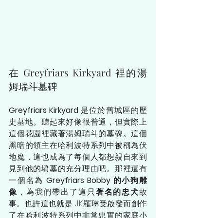
在
Greyfriars Kirkyard
裡的
湯
姆瑞斗墓碑
Greyfriars Kirkyard 
是位於舊城區的歷
史墓地。聽起來
好像
很普通，但實際上
這個
花園裡藏著湯姆瑞斗的墓碑。這個
黑暗的領主在哈利波特系列中被稱為伏
地魔，這
也成為了
每個人都想親自
來到
見到他的墳墓的充分理由
吧
。
那裡
還有
一個名為 
Greyfriars Bobby 的小狗雕
像
，為我們帶出了
這只
著名的忠犬
故
事。也許這也就是 J.K.羅琳受啟發而創作
了
在哈利波特系列中
非常忠實的家庭小