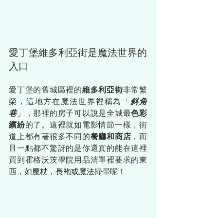
愛丁堡維多利亞街是魔法世界的
入口
愛丁堡的舊城區裡的
維多利亞街
非常繁
榮，這地方在魔法世界裡稱為「
斜角
巷
」，那裡的房子可以說是全城最
色彩
繽紛
的了。這裡就如電影情節一樣，街
道上都有著很多不同的
餐廳和商店
，而
且一點都不驚訝的是你還真的能在這裡
買到霍格沃茨學院用品清單裡要求的東
西，如
魔杖，長袍或
魔法
掃帚
呢！