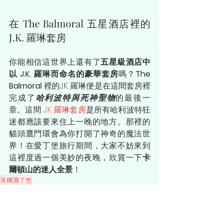
在 The Balmoral 五星酒店裡的 
J.K. 羅琳套房
你能相信這世界上還有了
五星級酒店中
以 J.K. 羅琳而命名的豪華套房
嗎？
The 
Balmoral 
裡的J.K. 羅琳便是在這間套房裡
完成了
哈利波特與死神聖物
的最後一
章。這間 
J.K. 羅琳套房
是所有哈利波特狂
迷都應該要來住上一晚的地方。那裡的
貓頭鷹門環會為你打開了神奇的魔法世
界！在愛丁堡旅行期間，大家不妨來到
這裡度過一個美妙的夜晚，欣賞一下
卡
爾頓山的迷人全景
！
英國
愛丁堡