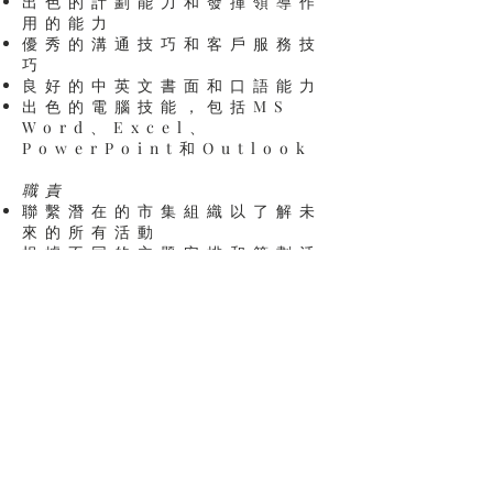
出色的計劃能力和發揮領導作
用的能力
優秀的溝通技巧和客戶服務技
巧
良好的中英文書面和口語能力
出色的電腦技能，包括MS
Word、Excel、
PowerPoint和Outlook
職責
聯繫潛在的市集組織以了解未
來的所有活動
根據不同的主題安排和策劃活
動
每次活動後跟進銷售情況
需要國內和國際旅行
更多旅行靈感