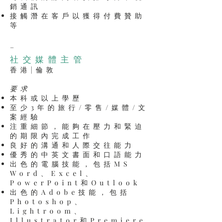
銷通訊
接觸潛在客戶以獲得付費贊助
等
_
社交媒體主管
香港|倫敦
要求
本科或以上學歷
至少3年的旅行/零售/媒體/文
案經驗
注重細節，能夠在壓力和緊迫
的期限內完成工作
良好的溝通和人際交往能力
優秀的中英文書面和口語能力
出色的電腦技能，包括MS
Word、Excel、
PowerPoint和Outlook
出色的Adobe技能，包括
Photoshop、
Lightroom、
Illustrator和Premiere