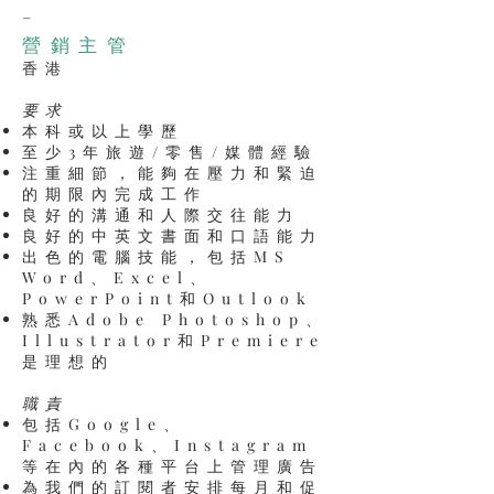
_
營銷主管
香港
要求
本科或以上學歷
至少3年旅遊/零售/媒體經驗
注重細節，能夠在壓力和緊迫
的期限內完成工作
良好的溝通和人際交往能力
良好的中英文書面和口語能力
出色的電腦技能，包括MS
Word、Excel、
PowerPoint和Outlook
熟悉Adobe Photoshop、
Illustrator和Premiere
是理想的
職責
包括Google、
Facebook、Instagram
等在內的各種平台上管理廣告
為我們的訂閱者安排每月和促