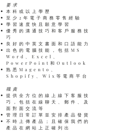
要求
本科或以上學歷
至少2年電子商務零售經驗
學習速度快且願意學習
優秀的溝通技巧和客戶服務技
巧
良好的中英文書面和口語能力
出色的電腦技能，包括MS
Word、Excel、
PowerPoint和Outlook
熟悉Magento、
Shopify、Wix等電商平台
職責
提供全方位的線上線下客服技
巧，包括在線聊天、郵件、及
面對面交流等
管理日常訂單並安排產品發貨
不時上傳產品；且確保我們的
產品在網站上正確列出