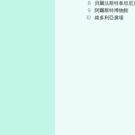
貝爾法斯特泰坦尼
阿爾斯特博物館
維多利亞廣場