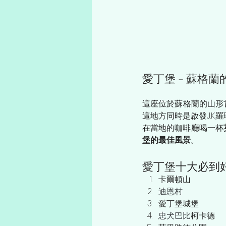
愛丁堡 - 蘇格蘭
這座位於蘇格蘭的山形
這地方同時是啟發J.K.
在當地的咖啡廳喝一杯
堡的最佳風景
。
愛丁堡
十大必到
卡爾頓山
迪恩村
愛丁堡城堡
忠犬巴比
柯卡德