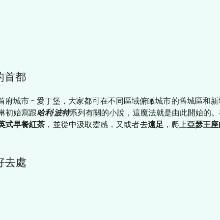
的首都
首府城市 - 愛丁堡，大家都可在不同區域俯瞰城市的舊城區和
羅琳初始寫跟
哈利·波特
系列有關的小說，這魔法就是由此開始的。
英式早餐紅茶
，並從中汲取靈感，又或者去
遠足
，爬上
亞瑟王座
好去處