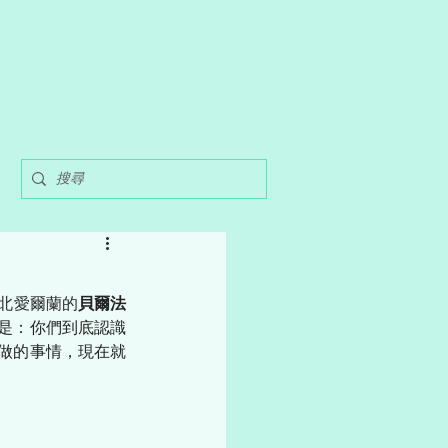
北愛爾蘭的
貝爾法
是：你們到底認識
做的事情，現在就