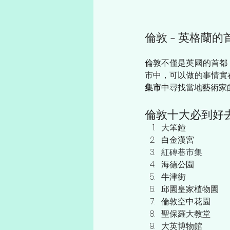
倫敦 - 英格蘭的
倫敦不僅是英國的首都
市中，可以做的事情實
集市
中尋找當地藝術家
倫敦十大必到好
大笨鐘
白金漢宮
紅磚巷市集
海德公園
牛津街
邱園皇家植物園
倫敦空中花園
聖保羅大教堂
大英博物館