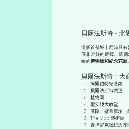
貝爾法斯特
 - 
這個首都城市同時具有
個非常好的選擇。這個
輪的
博物館和紀念花園
貝爾法斯特十大
阿爾伯特紀念鐘
貝爾法斯特城堡
植物園
聖安妮大教堂
庭院：壁畫廣場（
The Mac 藝術館
泰坦尼克號紀念花