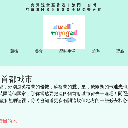
免費送貨至香港｜澳門｜台灣
訂單滿HK$800全球免費送貨
藝術
美食
品味生活
旅遊
聯絡
國首都城市
都，分別是英格蘭的
倫敦
，蘇格蘭的
愛丁堡
，威爾斯的
卡迪夫
和
英國這個國家，那你當然要把這四個首府城市都去一遍吧！問題
篇旅遊網誌裡，你將會知道更多有關這幾個地方的一些必去和必
遊目的地