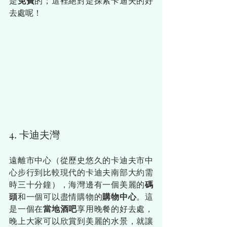
是
免費
的；這裡絕對是探索卡迪夫的好
去處呢！
4. 卡迪夫灣
遠離市中心（從歷史悠久的卡迪夫市中
心步行到比較現代的卡迪夫南部大約需
時三十分鐘），海灣邊有一個美麗的
碼
頭
和一個可以盡情購物的
購物中心
。這
是一個在
當地酒吧
享用晚餐的好去處，
晚上大家可以欣賞到美麗的水景，就讓