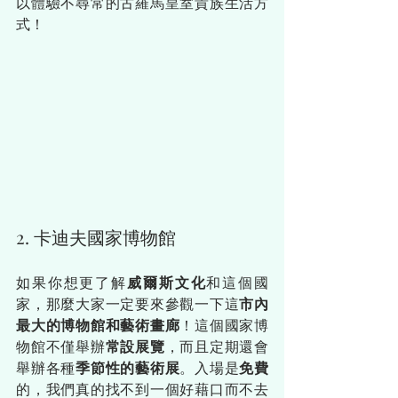
以體驗不尋常的古羅馬皇室貴族生活方
式！
2. 卡迪夫國家博物館
如果你想更了解
威爾斯文化
和這個國
家，那麼大家一定要來參觀一下這
市內
最大的博物館和藝術畫廊
！這個國家博
物館不僅舉辦
常設展覽
，而且定期還會
舉辦各種
季節性的藝術展
。入場是
免費
的，我們真的找不到一個好藉口而不去