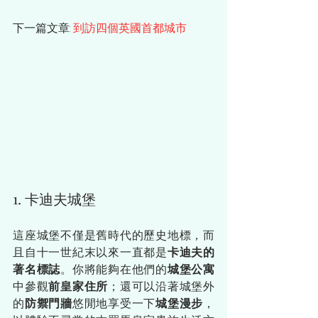
下一篇文章: 
到訪四個英國首都城市
1. 卡迪夫城堡
這座城堡不僅是舊時代的歷史地標，而
且自十一世紀末以來一直都是
卡迪夫的
著名標誌
。你將能夠在他們的
城堡公寓
中參觀
前皇家住所
；還可以沿著城堡外
的
防禦門牆
悠閒地享受一下
城堡漫步
，