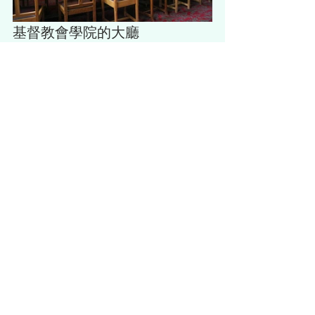
基督教會學院的大廳
我們來到了這行程的最後一站了：
大禮
堂
。這個地方可能太小而不能同時容納
所有學生，但它確實是電影製片人重新
創造霍格華茲學校大廳場景的地方呢。
神奇的分院帽
就在這個拍攝場景為學生
們
分派不同的霍格華茲學院
。你現在應
該意識到電影中那些
移動樓梯
和「
會活
動的畫作
」是從哪裡來的了。
英國
牛津
查看全部