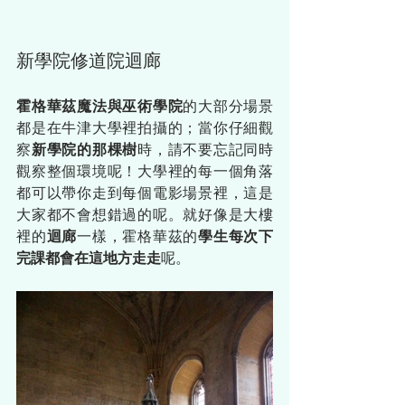
新學院修道院迴廊
霍格華茲魔法與巫術學院
的大部分場景
都是在牛津大學裡拍攝的；當你仔細觀
察
新學院的那棵樹
時，請不要忘記同時
觀察整個環境呢！大學裡的每一個角落
都可以帶你走到每個電影場景裡，這是
大家都不會想錯過的呢。就好像是大樓
裡的
迴廊
一樣，霍格華茲的
學生每次下
完課都會在這地方走走
呢。