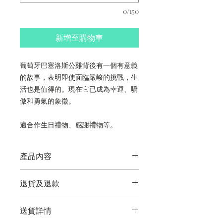
0/150
新增至購物車
葡萄牙巴塞洛斯公雞背後有一個有意義
的故事，表明即使面臨嚴峻的挑戰，生
活也是值得的。現在它已成為幸運、驕
傲和勇氣的象徵。
適合作生日禮物、感謝禮物等。
產品內容
葡萄牙巴塞洛斯公雞吊墜項鍊
退貨及退款
香港手工製作
顏色因市場供應而異
此產品不符合退貨及退款條件。
照片只供參考
送貨詳情
吊墜尺寸：2.5厘米 (長) x 2厘米 (寬)