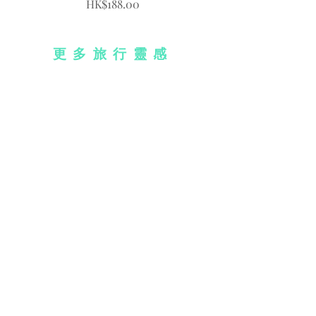
價格
HK$188.00
更多旅行靈感