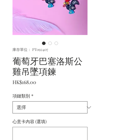
庫存單位： PT092407
葡萄牙巴塞洛斯公
雞吊墜項鍊
價
HK$168.00
格
項鏈類別
*
心意卡內容 (選填)