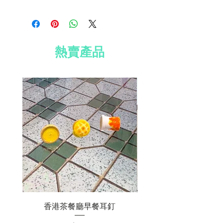
材質：鍍銀鍊條、防水紙
免費送貨到香港、澳門及台灣
免費 Well Voyaged 心意卡
所有國際訂單須加收運費 HK$200
免費標準禮品包裝
訂單滿 HK$800 全球免費送貨
熱賣產品
香港茶餐廳早餐耳釘