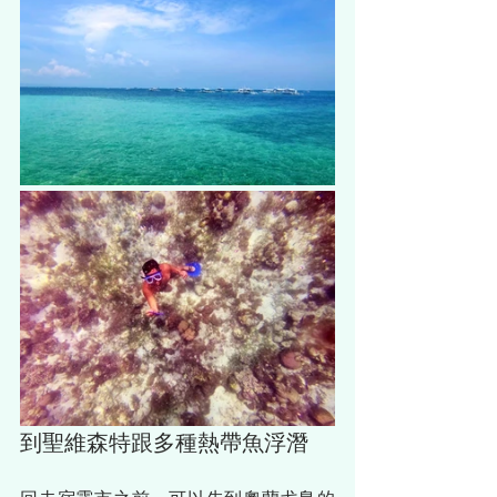
到聖維森特跟多種熱帶魚浮潛