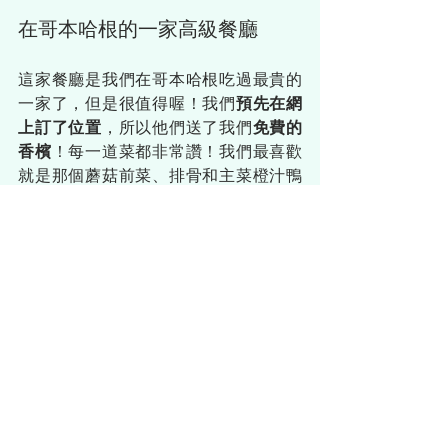
在
哥本哈根的一家高級餐廳
這家餐廳是我們在哥本哈根吃過最貴的
一家了，但是很值得喔！我們
預先在網
上訂了位置
，所以他們送了我們
免費的
香檳
！每一道菜都非常讚！我們最喜歡
就是那個蘑菇前菜、排骨和主菜橙汁鴨
腿！他們的服務也是很好！我們就是找
不到可以投訴的地方，這餐廳絕對是一
個享受的好地方！
The Olive Kitchen & Bar 
| 
Norregade 
22, 1165 Kobenhavn K, Denmark
★★★★★
很抱歉我們要停了，但是如果下次我們
有吃宵夜的話，一定會繼續寫下去的。
晚安啦！