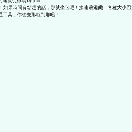
快的速度從機場到市區
！如果時間有點趕的話，那就坐它吧！接連著
港鐵
、各種
大小巴
通工具，你想去那就到那吧！