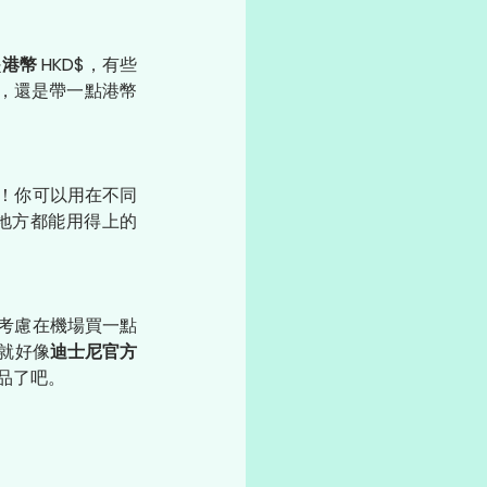
是
港幣 HKD$
，有些
點，還是帶一點港幣
！你可以用在不同
地方都能用得上的
考慮在機場買一點
就好像
迪士尼官方
品了吧。