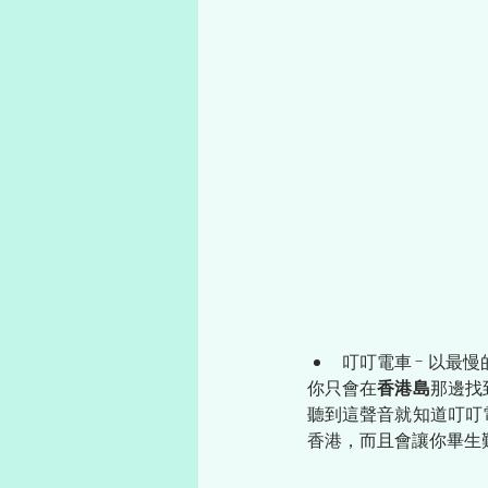
叮叮電車 - 以最
你只會在
香港島
那邊找
聽到這聲音就知道叮叮
香港，而且會讓你畢生