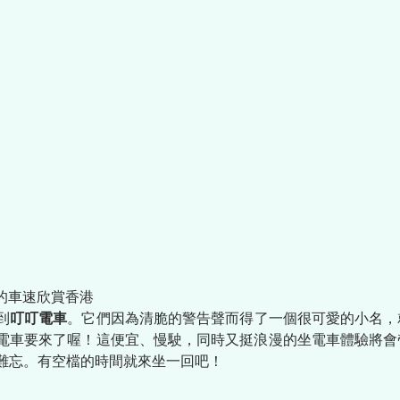
慢的車速欣賞香港
到
叮叮電車
。它們因為清脆的警告聲而得了一個很可愛的小名，
電車要來了喔！這便宜、慢駛，同時又挺浪漫的坐電車體驗將會
難忘。有空檔的時間就來坐一回吧！