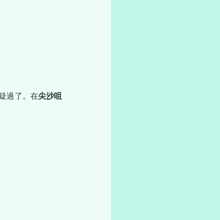
疑過了。在
尖沙咀