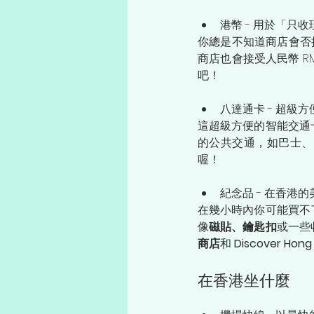
港幣 - 用於「只
你總是不知道商店會否
商店也會接受人民幣 
吧！
八達通卡 - 超級
這超級方便的智能交通
的公共交通，如巴士、
喔！
紀念品 - 在香港
在幾小時內你可能買不
像
磁貼、鑰匙扣
或一些
商店
和 
Discover Hong
在香港坐什麼