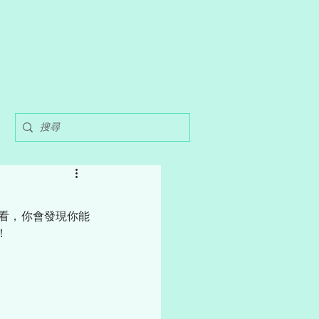
看，你會發現你能
！