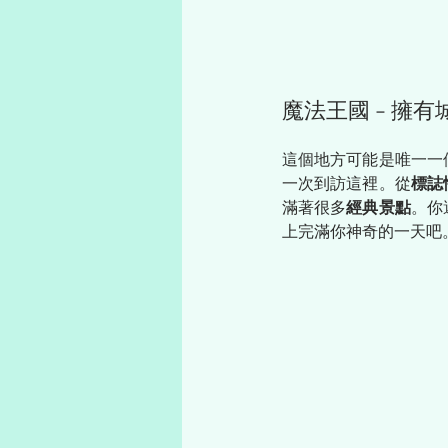
魔法王國 - 擁
這個地方可能是唯一一
一次到訪這裡。從
標誌
滿著很多
經典景點
。你
上完滿你神奇的一天吧