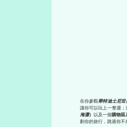
在你參觀
華特迪士尼世
讓你可以玩上一整週；
海灘
）
以及一個
購物區
劃你的旅行，跳過你不