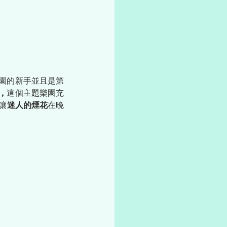
園的新手並且是第
，
這個主題樂園充
讓
迷人的煙花
在晚