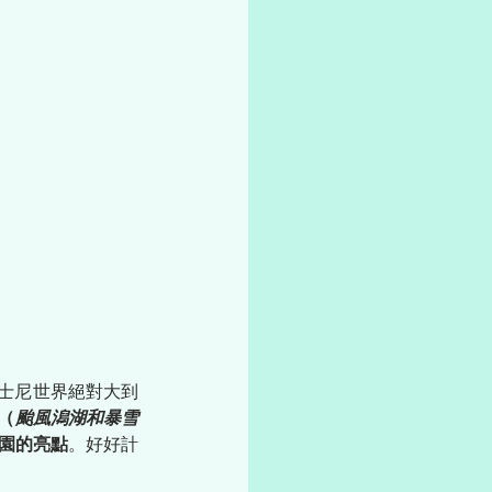
士尼世界絕對大到
（
颱風潟湖和暴雪
公園的亮點
。好好計