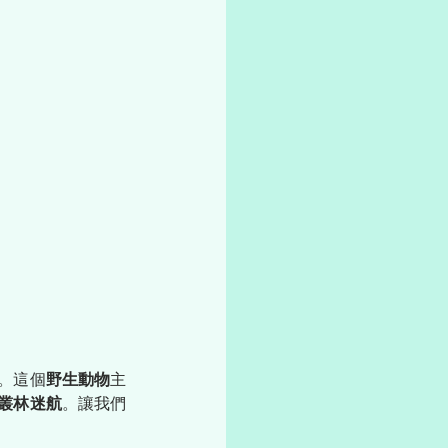
。這個
野生動物
主
叢林迷航
。讓我們