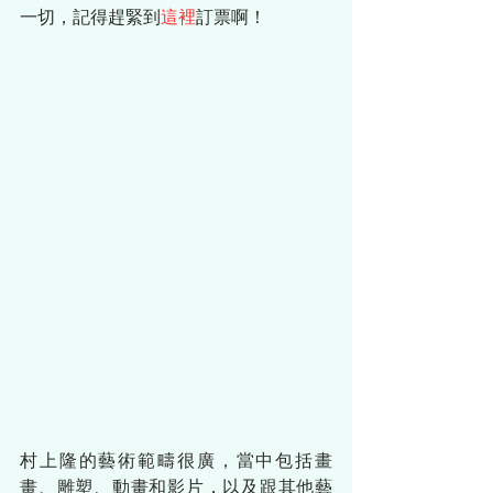
一切，記得趕緊到
這裡
訂票啊！
村上隆的藝術範疇很廣，當中包括畫
畫、雕塑、動畫和影片，以及跟其他藝