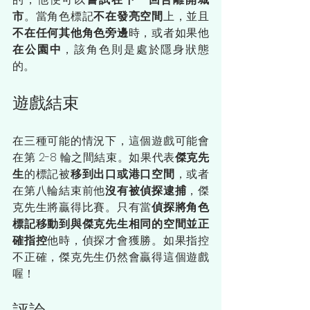
市
。當角色標記
不在發亮空間
上，並且
不在任何其他角色旁邊
時，或者如果他
在公園中
，該角色則是處於隱身狀態
的。
遊戲結束
在三種可能的情況下，這個遊戲可能會
在第 2-8 輪之間結束。如果代表
傑克先
生
的標記被
移到出口或港口空間
，或者
在第八輪結束前他
沒有被偵探逮捕
，傑
克先生將贏得比賽。只有當
偵探將角色
標記移動到與傑克先生相同的空間並正
確指控
他時，偵探才會獲勝。如果指控
不正確，傑克先生仍然會贏得這個遊戲
喔！
評論