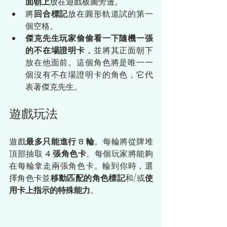
面朝上
放在遊戲板圖旁邊。
將
回合標記
放在圓形軌道試的第一
個空格。
傑克先生玩家偷偷看一下隨機一張
的不在場證明卡
，並將其正面朝下
放在他面前。這個角色將是唯一一
個沒有不在場證明卡的角色，它代
表著傑克先生。
遊戲玩法
遊戲
最多只能進行 8 輪
。每輪將從牌堆
頂部抽取
 4 張角色卡
。每個玩家將能夠
在每輪拿走兩張角色卡。輪到你時，選
擇角色卡並
移動匹配的角色標記
和/或
使
用卡上指示的特殊能力
。