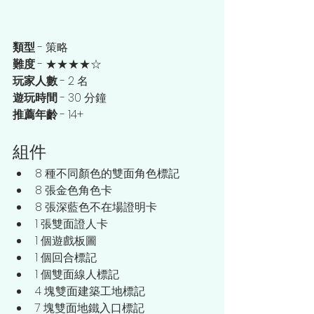
類型
 - 策略
難度
 - ★★★★☆
玩家人數 
- 2 名
遊玩時間
 - 30 分鐘
推薦年齡
 - 14+
組件
8 種不同顏色的雙面角色標記
8 張金色角色卡
8 張深藍色不在場證明卡
1 張雙面證人卡
1 個遊戲板圖
1 個回合標記
1 個雙面線人標記
4 塊雙面建築工地標記
7 塊雙面地鐵入口標記