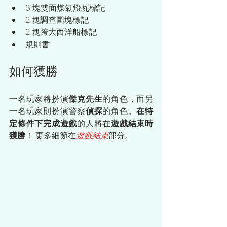
6 塊雙面煤氣燈瓦標記
2 塊調查圖塊標記
2 塊跨大西洋船標記
規則書
如何獲勝
一名玩家將扮演
傑克先生
的角色，而另
一名玩家則扮演警察
偵探
的角色。
在特
定條件下完成遊戲
的人將在
遊戲結束時
獲勝
！ 更多細節在
遊戲結束
部分。