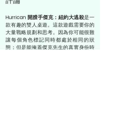
Hurrican 開膛手傑克：紐約大逃殺
是一
款有趣的雙人桌遊。這款遊戲需要你的
大量戰略規劃和思考。因為你可能很難
讓每個角色標記同時都處於相同的狀
態；但是能掩蓋傑克先生的真實身份時
真的超級好玩！如果你正在尋找令人興
奮的情侶或二人桌遊，這款遊戲完全適
合你喔！
世界各地
查看全部
最新文章