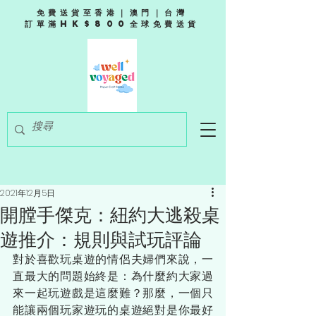
免費送貨至香港｜澳門｜台灣
訂單滿HK$800全球免費送貨
2021年12月5日
開膛手傑克：紐約大逃殺桌
遊推介：規則與試玩評論
對於喜歡玩桌遊的情侶夫婦們來說，一
直最大的問題始終是：為什麼約大家過
來一起玩遊戲是這麼難？那麼，一個只
能讓兩個玩家遊玩的桌遊絕對是你最好