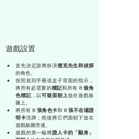
遊戲設置
首先決定誰將扮演
傑克先生和偵探
的角色。
按照規則手冊或盒子背面的指示，
將所有必需要的
標記
和所有 
8 個角
色標記
，以
可疑面朝上
放在遊戲板
圖上。
將所有
 8 張角色卡
和 
8 張不在場證
明卡
洗牌；然後將它們面朝下放在
遊戲板圖旁邊。
遊戲的第一輪將
證人卡的「顯身」