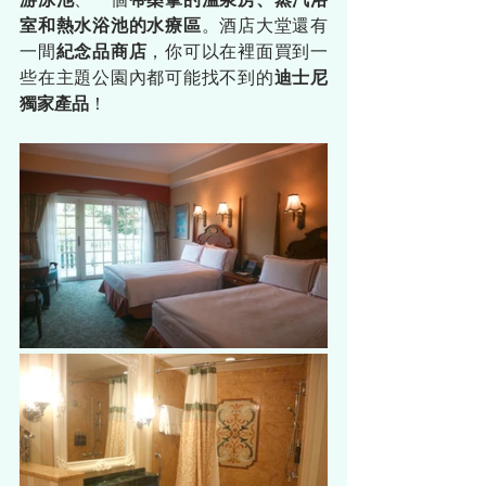
室和熱水浴池的水療區
。酒店大堂還有
一間
紀念品商店
，你可以在裡面買到一
些在主題公園內都可能找不到的
迪士尼
獨家產品
！