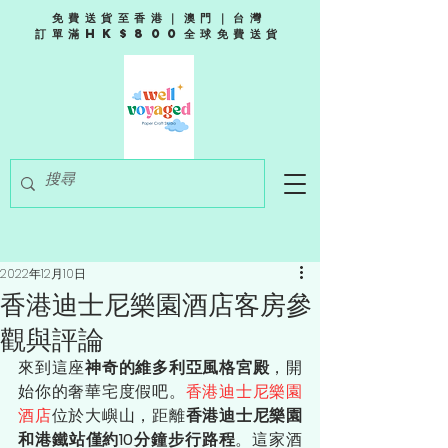
免費送貨至香港｜澳門｜台灣
訂單滿HK$800全球免費送貨
2022年12月10日
香港迪士尼樂園酒店客房參
觀與評論
來到這座
神奇的維多利亞風格宮殿
，開
始你的奢華宅度假吧。
香港迪士尼樂園
酒店
位於大嶼山，距離
香港迪士尼樂園
和港鐵站僅約10分鐘步行路程
。這家酒