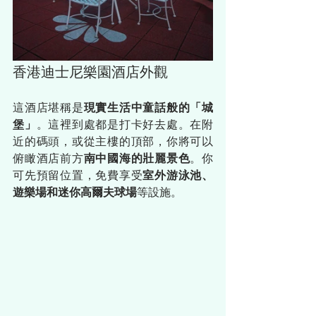
香港迪士尼樂園酒店外觀
這酒店堪稱是
現實生活中童話般的「城
堡」
。這裡到處都是打卡好去處。在附
近的碼頭，或從主樓的頂部，你將可以
俯瞰酒店前方
南中國海的壯麗景色
。你
可先預留位置，免費享受
室外游泳池、
遊樂場和迷你高爾夫球場
等設施。