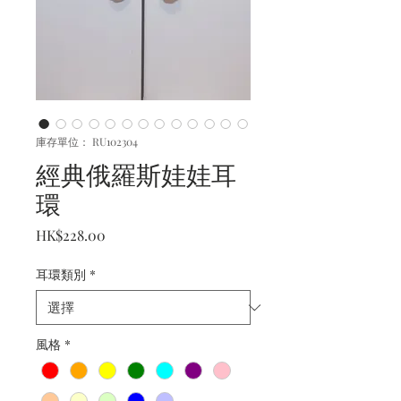
庫存單位： RU102304
經典俄羅斯娃娃耳
環
價
HK$228.00
格
耳環類別
*
風格
*