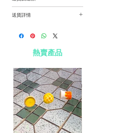
顏色因市場供應而異
此產品不符合退貨及退款的條件。
照片只供參考
送貨詳情
尺寸：2.5厘米（長）x 2厘米（寬）
材質：鍍銀耳環、防水紙
免費送貨到香港、澳門及台灣
免費 Well Voyaged 心意卡
所有國際訂單須加收運費 HK$200
免費標準禮品包裝
訂單滿 HK$800 全球免費送貨
熱賣產品