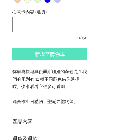
心意卡內容 (選填)
0/150
新增至購物車
你最喜歡經典俄羅斯娃娃的顏色是？我
們的系列有 12 種不同顏色供你選擇
喔。快來看看它們多可愛啊！
適合作生日禮物、聖誕節禮物等。
產品內容
經典俄羅斯娃娃耳環
退貨及退款
香港手工製作