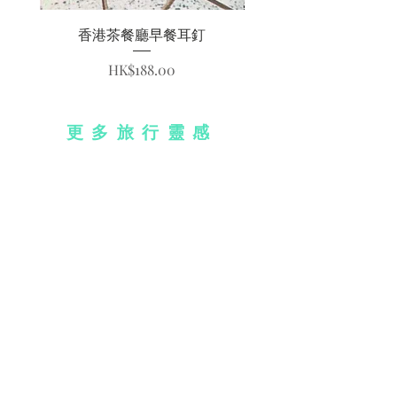
香港茶餐廳早餐耳釘
價格
HK$188.00
更多旅行靈感