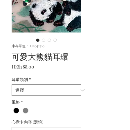
庫存單位： CN052310
可愛大熊貓耳環
價
HK$288.00
格
耳環類別
*
風格
*
心意卡內容 (選填)