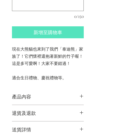
0/150
新增至購物車
現在大熊貓也來到了我們「泰迪熊」家
族了！它們懷裡還抱著新鮮的竹子喔！
這是多可愛啊！大家不要錯過！
適合生日禮物、慶祝禮物等。
產品內容
可愛大熊貓耳環
退貨及退款
香港手工製作
顏色因市場供應而異
此產品不符合退貨及退款條件。
照片只供參考
送貨詳情
尺寸：2厘米（長）x 2厘米（寬）