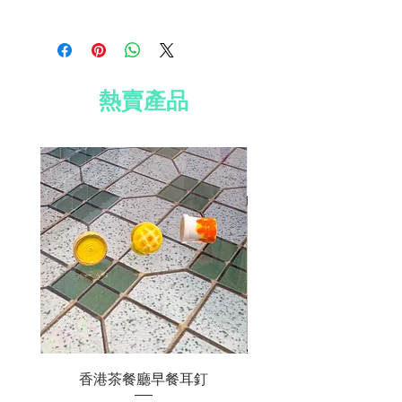
材質：鍍銀耳環、防水紙、珠子
免費送貨到香港、澳門及台灣
免費 Well Voyaged 心意卡
所有國際訂單須加收運費 HK$200
免費標準禮品包裝
訂單滿 HK$800 全球免費送貨
熱賣產品
香港茶餐廳早餐耳釘