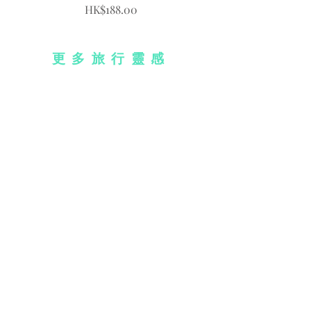
價格
HK$188.00
更多旅行靈感