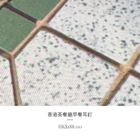
快速瀏覽
香港茶餐廳早餐耳釘
價格
HK$188.00