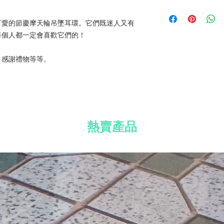
免費送貨到香港、
材質：鍍銀耳環、
所有國際訂單須加收
免費 Well Voyag
可愛的節慶摩天輪吊墜耳環。它們既迷人又有
訂單滿 HK$800
免費標準禮品包裝
每個人都一定會喜歡它們的！
、感謝禮物等等。
熱賣產品