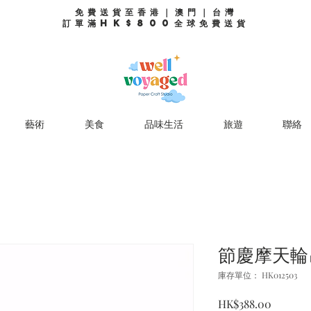
免費送貨至香港｜澳門｜台灣
訂單滿HK$800全球免費送貨
藝術
美食
品味生活
旅遊
聯絡
節慶摩天輪
庫存單位： HK012503
價
HK$388.00