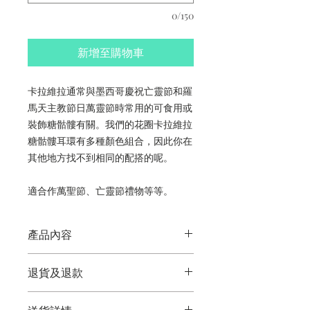
0/150
新增至購物車
卡拉維拉通常與墨西哥慶祝亡靈節和羅
馬天主教節日萬靈節時常用的可食用或
裝飾糖骷髏有關。我們的花圈卡拉維拉
糖骷髏耳環有多種顏色組合，因此你在
其他地方找不到相同的配搭的呢。
適合作萬聖節、亡靈節禮物等等。
產品內容
花圈卡拉維拉糖骷髏耳環
退貨及退款
香港手工製作
顏色因市場供應而異
此產品不符合退貨及退款條件。
照片只供參考