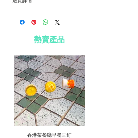
送貨詳情
尺寸：3.5厘米（長）x 2.5厘米
（寬）
免費送貨到香港、澳門及台灣
材質：鍍銀耳環、防水紙
所有國際訂單須加收運費 HK$200
免費 Well Voyaged 心意卡
訂單滿 HK$800 全球免費送貨
免費標準禮品包裝
熱賣產品
香港茶餐廳早餐耳釘