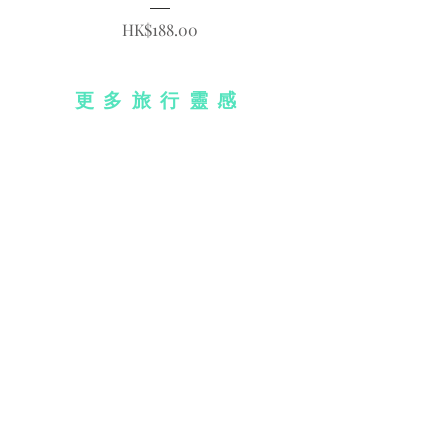
價格
HK$188.00
更多旅行靈感