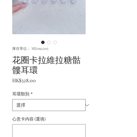
庫存單位： MX092205
花圈卡拉維拉糖骷
髏耳環
價
HK$328.00
格
耳環類別
*
心意卡内容 (選填)