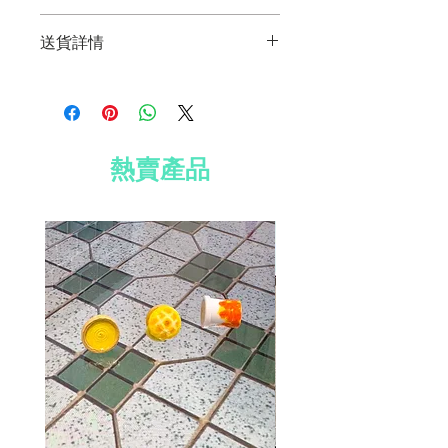
顏色因市場供應而異
此產品不符合退貨及退款條件。
照片只供參考
送貨詳情
尺寸：4厘米（長）x 2.5厘米（寬）
材質：鍍銀耳環、防水紙、珠子
免費送貨到香港、澳門及台灣
免費 Well Voyaged 心意卡
所有國際訂單須加收運費 HK$200
免費標準禮品包裝
訂單滿 HK$800 全球免費送貨
熱賣產品