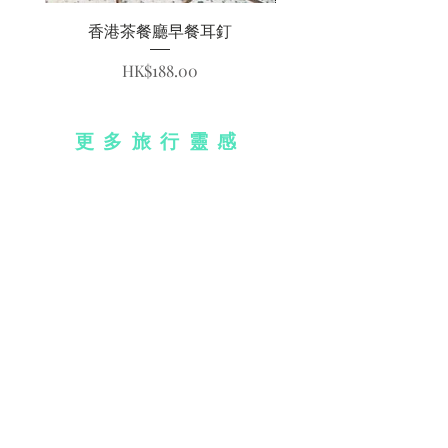
香港茶餐廳早餐耳釘
價格
HK$188.00
更多旅行靈感