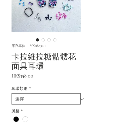
庫存單位： MX082320
卡拉維拉糖骷髏花
面具耳環
價
HK$358.00
格
耳環類別
*
風格
*