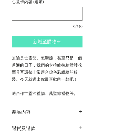
心意卡內容 (選填)
0/150
新增至購物車
無論是亡靈節、萬聖節，甚至只是一個
普通的日子，我們的卡拉維拉糖骷髏花
面具耳環都非常適合你色彩繽紛的服
裝。今天就選出你最喜歡的一款吧！
適合作亡靈節禮物、萬聖節禮物等。
產品內容
卡拉維拉糖骷髏花面具耳環
退貨及退款
香港手工製作