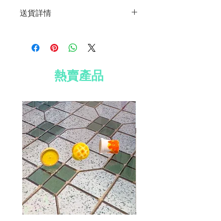
此產品不符合退貨及退款條件。
照片只供參考
送貨詳情
尺寸：3厘米（長）x 3厘米（寬）
材質：鍍銀耳環、防水紙
免費送貨到香港、澳門及台灣
免費 Well Voyaged 心意卡
所有國際訂單須加收運費 HK$200
免費標準禮品包裝
訂單滿 HK$800 全球免費送貨
熱賣產品