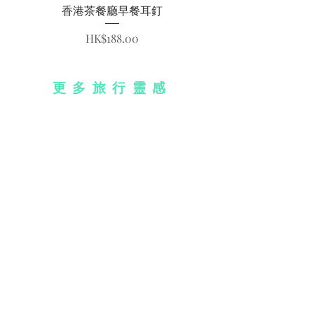
香港茶餐廳早餐耳釘
價格
HK$188.00
更多旅行靈感