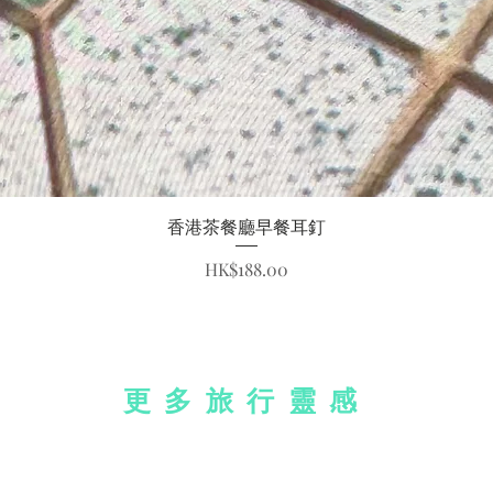
快速瀏覽
香港茶餐廳早餐耳釘
價格
HK$188.00
更多旅行靈感