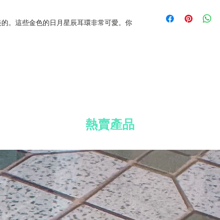
免費送貨到香港、
材質：鍍銀耳環、
所有國際訂單須加收
免費 Well Voyag
美的。這些金色的日月星辰耳環非常可愛。你
訂單滿 HK$800
免費標準禮品包裝
。
熱賣產品