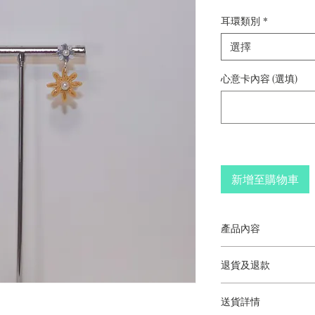
格
耳環類別
*
選擇
心意卡內容 (選填)
新增至購物車
產品內容
日月星辰耳環
退貨及退款
香港手工製作
顏色因市場供應而
此產品不符合退貨
照片只供參考
送貨詳情
尺寸：3厘米（長）x