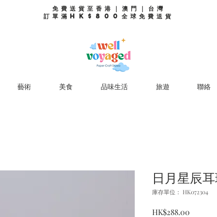
免費送貨至香港｜澳門｜台灣
訂單滿HK$800全球免費送貨
藝術
美食
品味生活
旅遊
聯絡
日月星辰耳
庫存單位： HK072304
價
HK$288.00