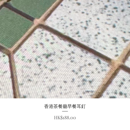
快速瀏覽
香港茶餐廳早餐耳釘
價格
HK$188.00