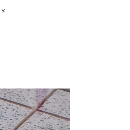
澳門及台灣
防水紙、珠子
運費 HK$200
ed 心意卡
 全球免費送貨