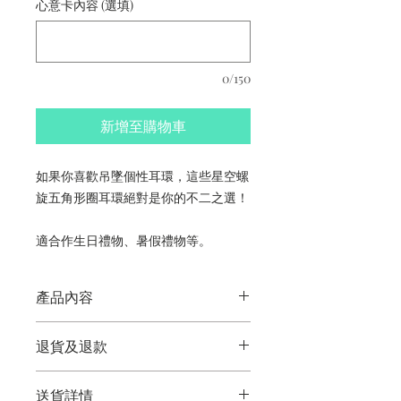
心意卡內容 (選填)
0/150
新增至購物車
如果你喜歡吊墜個性耳環，這些星空螺
旋五角形圈耳環絕對是你的不二之選！
適合作生日禮物、暑假禮物等。
產品內容
星空螺旋五角形圈耳環
退貨及退款
香港手工製作
顏色因市場供應而異
此產品不符合退貨及退款條件。
照片只供參考
送貨詳情