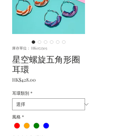
庫存單位： HK072503
星空螺旋五角形圈
耳環
價
HK$428.00
格
耳環類別
*
風格
*