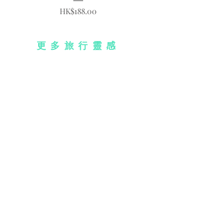
價格
HK$188.00
更多旅行靈感