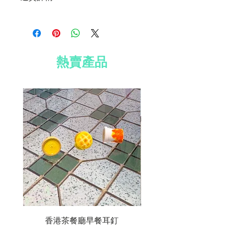
尺寸：4厘米（長）x 4.5厘米（寬）
材質：鍍銀耳環、防水紙
免費送貨到香港、澳門及台灣
免費 Well Voyaged 心意卡
所有國際訂單須加收運費 HK$200
免費標準禮品包裝
訂單滿 HK$800 全球免費送貨
熱賣產品
香港茶餐廳早餐耳釘