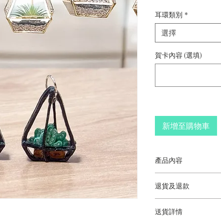
格
耳環類別
*
選擇
賀卡內容 (選填)
新增至購物車
產品內容
多肉植物盆栽吊墜
退貨及退款
香港手工製作
顏色因市場供應而
此產品不符合退貨
照片只供參考
送貨詳情
尺寸：2.5厘米（長