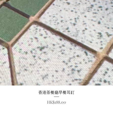
快速瀏覽
香港茶餐廳早餐耳釘
價格
HK$188.00