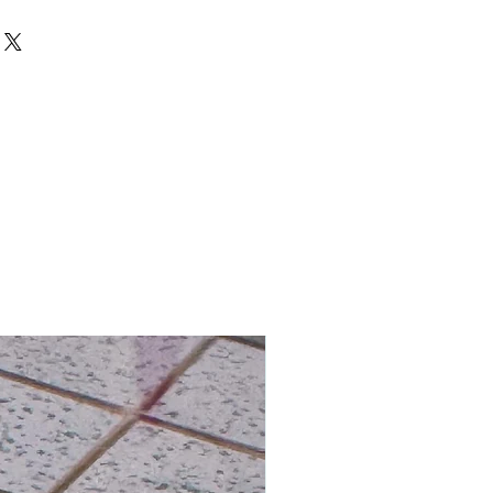
澳門及台灣
防水紙
運費 HK$200
ed 心意卡
 全球免費送貨