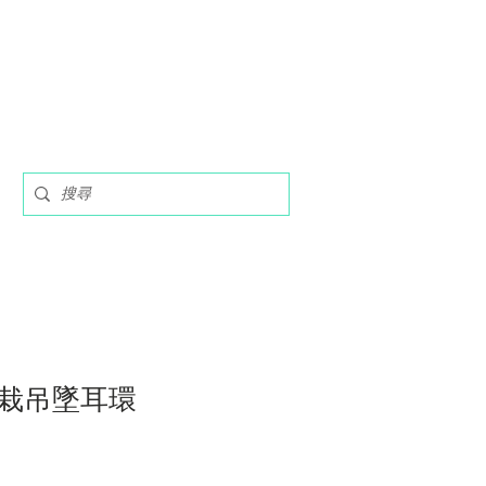
栽吊墜耳環