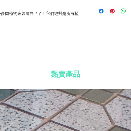
免費送貨到香港、
材質：鍍銀耳環、
所有國際訂單須加收
免費 Well Voyag
些多肉植物來裝飾自己了！它們絕對是所有植
訂單滿 HK$800
免費標準禮品包裝
熱賣產品