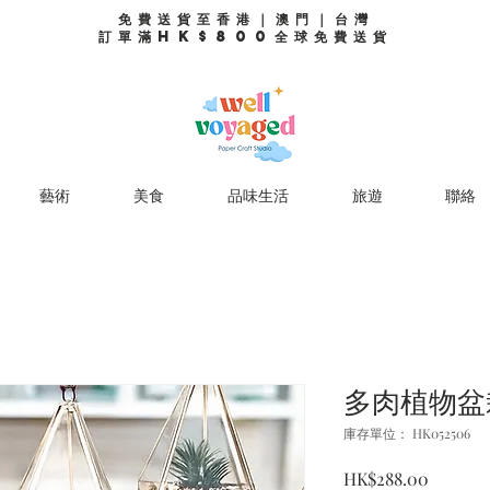
免費送貨至香港｜澳門｜台灣
訂單滿HK$800全球免費送貨
藝術
美食
品味生活
旅遊
聯絡
多肉植物盆
庫存單位： HK052506
價
HK$288.00