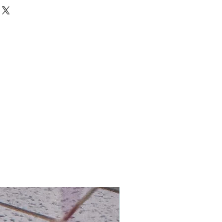
戒指、防水紙、珠子
運費 HK$200
ed 心意卡
 全球免費送貨