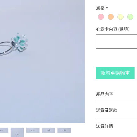
格
風格
*
心意卡內容 (選填)
新增至購物車
產品內容
婚禮絲帶花束戒指
退貨及退款
香港手工製作
顏色因市場供應而
此產品不符合退貨
照片只供參考
送貨詳情
尺寸：2厘米（長）
免費送貨到香港、