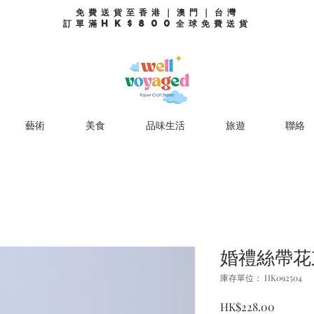
免費送貨至香港｜澳門｜台灣
訂單滿HK$800全球免費送貨
藝術
美食
品味生活
旅遊
聯絡
婚禮絲帶花
庫存單位： HK092504
價
HK$228.00