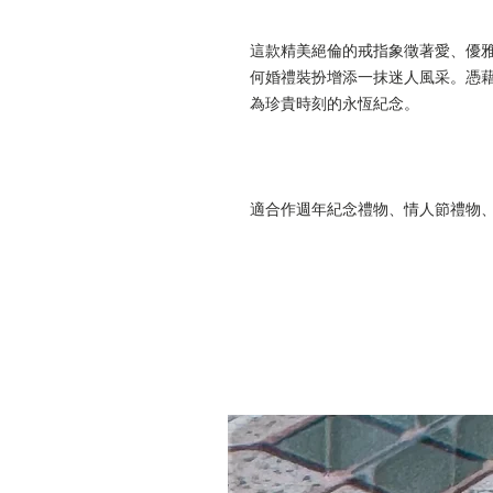
這款精美絕倫的戒指象徵著愛、優
何婚禮裝扮增添一抹迷人風采。憑
為珍貴時刻的永恆紀念。
適合作週年紀念禮物、情人節禮物