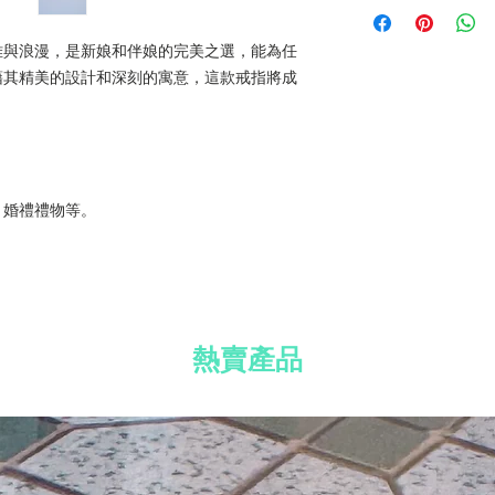
材質：可調節鍍銀
所有國際訂單須加收
免費 Well Voyag
訂單滿 HK$800
免費標準禮品包裝
雅與浪漫，是新娘和伴娘的完美之選，能為任
藉其精美的設計和深刻的寓意，這款戒指將成
、婚禮禮物等。
熱賣產品