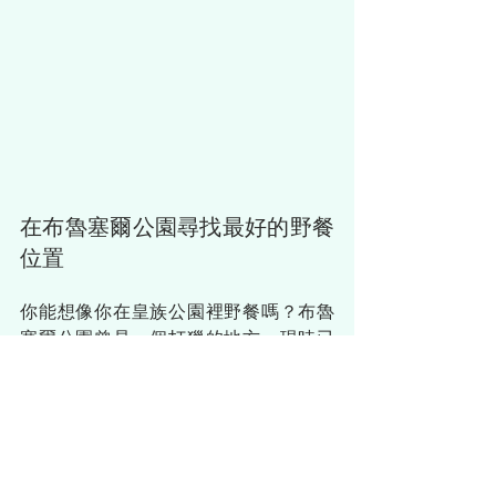
在布魯塞爾公園尋找最好的野餐
位置
你能想像你在皇族公園裡野餐嗎？布魯
塞爾公園曾是一個打獵的地方，現時已
是布魯塞爾市中心的一個公園。你可以
選擇在這裡和家人好友們，坐在華麗的
噴泉或是好看的雕塑旁，又或是到曾在
2015年電影丹麥女孩的大銀幕出現過的
涼亭那裡好好野餐喔。
比利時
布魯塞爾